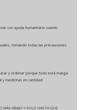
iar con ayuda humanitaria cuando
uales, tomando todas las precauciones
parar y ordenar porque todo está manga
l y medicinas en cantidad.
O MÁS ABAJO Y SOLO HASTA QUE