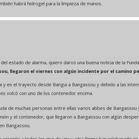
bién habrá hidrogel para la limpieza de manos.
 del estado de alarma, quiero daros una buena noticia de la Fund
u, llegaron el viernes con algún incidente por el camino pe
y en el trayecto desde Bangui a Bangassou y debido a las intensa
nes volcó con uno de los contenedor encima.
a de muchas personas entre ellas varios abbes de Bangassou 
amión y el contenedor, que llegaron a Bangassou con algún desperf
o en Bangassou.
 corazón a todos los que de una u otra forma han colaborado en 