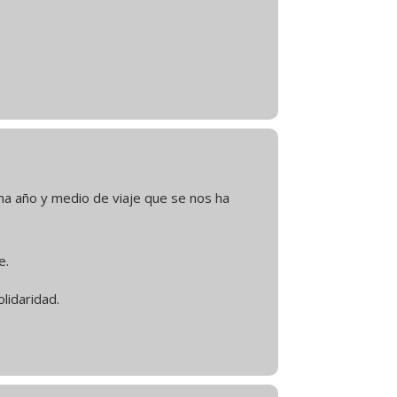
a año y medio de viaje que se nos ha
e.
lidaridad.