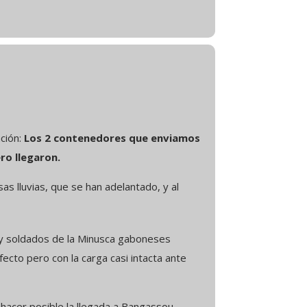
ación:
Los 2 contenedores que enviamos
ro llegaron.
s lluvias, que se han adelantado, y al
y soldados de la Minusca gaboneses
ecto pero con la carga casi intacta ante
hacer posible la llegada a Bangassou