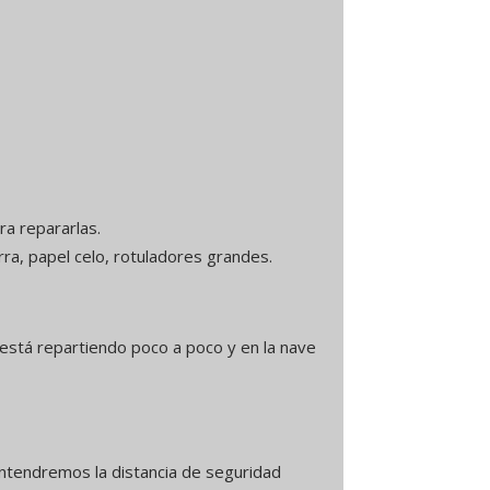
ra repararlas.
rra, papel celo, rotuladores grandes.
 está repartiendo poco a poco y en la nave
mantendremos la distancia de seguridad