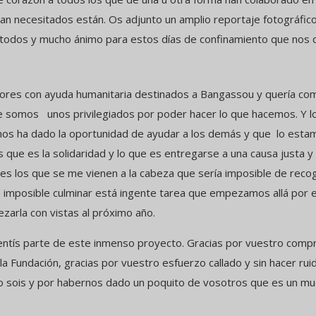
an necesitados están. Os adjunto un amplio reportaje fotográfico
todos y mucho ánimo para estos días de confinamiento que nos 
res con ayuda humanitaria destinados a Bangassou y quería com
e somos unos privilegiados por poder hacer lo que hacemos. Y lo
 nos ha dado la oportunidad de ayudar a los demás y que lo est
s que es la solidaridad y lo que es entregarse a una causa justa
es los que se me vienen a la cabeza que sería imposible de recoge
o imposible culminar está ingente tarea que empezamos allá por
arla con vistas al próximo año.
sentís parte de este inmenso proyecto. Gracias por vuestro compr
la Fundación, gracias por vuestro esfuerzo callado y sin hacer rui
mo sois y por habernos dado un poquito de vosotros que es un m