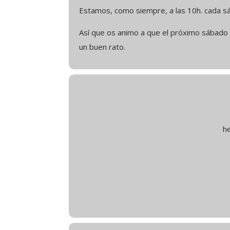
Estamos, como siempre, a las 10h. cada sá
Así que os animo a que el próximo sábado
un buen rato.
L
P
h
Pe
Gr
S